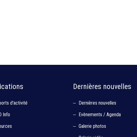
ications
Dernières nouvelles
orts d'activité
Dernières nouvelles
 Info
Evènements / Agenda
ources
Galerie photos