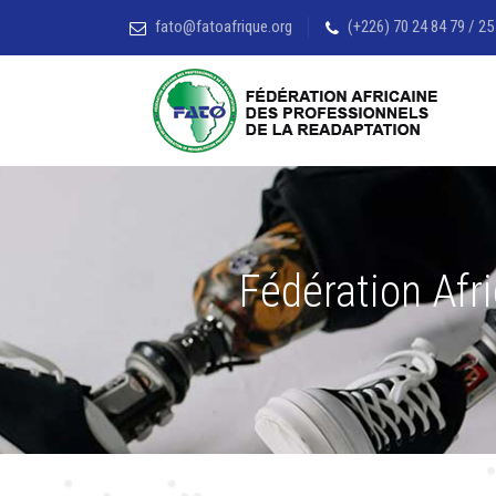
fato@fatoafrique.org
(+226) 70 24 84 79 / 25
Fédération Afr