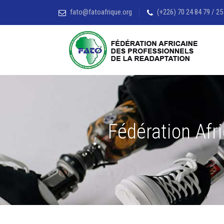
fato@fatoafrique.org
(+226) 70 24 84 79 / 25
Fédération Afr