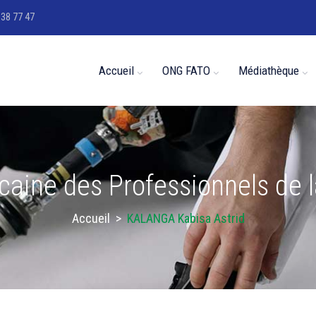
 38 77 47
Accueil
ONG FATO
Médiathèque
icaine des Professionnels de 
Accueil
>
KALANGA Kabisa Astrid