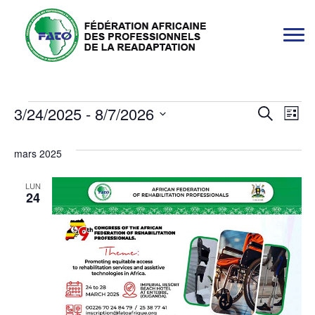
Évènements
3/24/2025
 - 
8/7/2026
Reche
Na
Recherche
Liste
Sélectionnez
de
et
une
mars 2025
vu
navig
date.
LUN
Év
24
de
vues
Évène